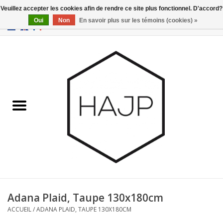
Veuillez accepter les cookies afin de rendre ce site plus fonctionnel. D'accord?
Oui
Non
En savoir plus sur les témoins (cookies) »
EUR
/
GBP
/
USD
0 Articles - €0,00
Accueil
Intérieur
Gadgets
Meubles
Luminaires
Cartes-cadeaux
Adana Plaid, Taupe 130x180cm
ACCUEIL
/
ADANA PLAID, TAUPE 130X180CM
Marques