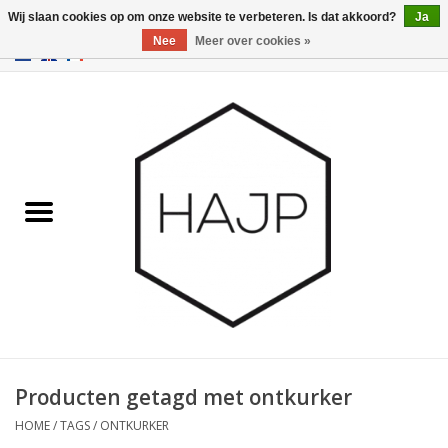
Wij slaan cookies op om onze website te verbeteren. Is dat akkoord?
Ja
Nee
Meer over cookies »
EUR
/
GBP
/
USD
0 Artikelen - €0,00
Home
Interieurinrichting
Gadgets
Meubilair
Verlichting
Cadeaubonnen
Producten getagd met ontkurker
HOME
/
TAGS
/
ONTKURKER
Merken