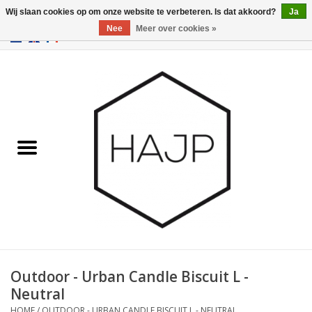
Wij slaan cookies op om onze website te verbeteren. Is dat akkoord?
Ja
Nee
Meer over cookies »
EUR
/
GBP
/
USD
0 Artikelen - €0,00
Home
Interieurinrichting
Gadgets
Meubilair
Verlichting
Cadeaubonnen
Outdoor - Urban Candle Biscuit L -
Neutral
Merken
HOME
/
OUTDOOR - URBAN CANDLE BISCUIT L - NEUTRAL