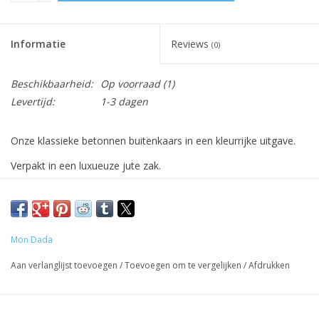
Informatie
Reviews
(0)
Beschikbaarheid:
Op voorraad
(1)
Levertijd:
1-3 dagen
Onze klassieke betonnen buitenkaars in een kleurrijke uitgave.
Verpakt in een luxueuze jute zak.
De Urban Collectie is gemaakt om cadeau te geven aan iemand
die je graag ziet, inclusief jezelf!
NEUTRAL: Deze kaars heeft geen geur.
Mon Dada
JE KAARS VERZORGEN
Aan verlanglijst toevoegen
/
Toevoegen om te vergelijken
/
Afdrukken
Het is niet nodig om onze wieken te trimmen!
LAAT HEM BRANDEN. Laat de was smelten tot aan de randen
van de pot om tunnelvorming te voorkomen - vooral belangrijk