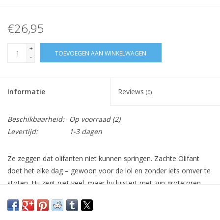
€26,95
+
TOEVOEGEN AAN WINKELWAGEN
-
Informatie
Reviews
(0)
Beschikbaarheid:
Op voorraad
(2)
Levertijd:
1-3 dagen
Ze zeggen dat olifanten niet kunnen springen. Zachte Olifant
doet het elke dag – gewoon voor de lol en zonder iets omver te
stoten. Hij zegt niet veel, maar hij luistert met zijn grote oren
naar alles en zijn schattige slurf wijst altijd in de richting van
goede vibes.
H 7,6 cm, D 5,8 cm.