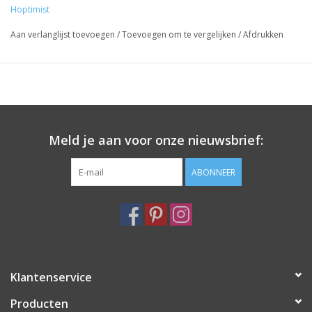
Hoptimist
De Grote Vijf
Aan verlanglijst toevoegen
/
Toevoegen om te vergelijken
/
Afdrukken
Je hoeft niet naar Afrika te gaan om de Grote Vijf te ontmoeten
– met Hoptimist kun je dichtbij komen. Zo dichtbij zelfs dat je ze
een zacht duwtje kunt geven en ze vrolijk kunt zien springen.
Want bij Hoptimist zijn de Grote Vijf niet uit op prooien, maar op
een glimlach en vrolijkheid. Hier ontmoet je een sterke buffel,
een schattige neushoorn, een gevlekte luipaard, een luisterende
Meld je aan voor onze nieuwsbrief:
olifant en een majestueuze leeuw. Ze zijn wild, maar op een
lieve manier – en maken het dagelijks leven net iets leuker.
ABONNEER
Hoptimist Zachte Olifant S Grijs
Klantenservice
Producten