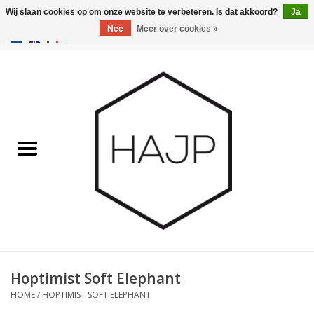
Wij slaan cookies op om onze website te verbeteren. Is dat akkoord?
Ja
Nee
Meer over cookies »
EUR
/
GBP
/
USD
0 Artikelen - €0,00
Home
Interieurinrichting
Gadgets
Meubilair
Verlichting
Cadeaubonnen
Hoptimist Soft Elephant
HOME
/
HOPTIMIST SOFT ELEPHANT
Merken