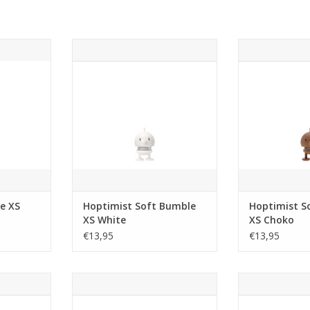
te Hoptimist
Maak kennis met Mini – de
Maak kennis 
kleinste Hoptimist ooit.
kleinste Ho
 schattig. En
Hij is piepklein. Hij is schattig. En
Hij is piepklein. 
egingen en
met zijn kleine bewegingen en
met zijn klein
erovert hij
vrolijke uitdrukking verovert hij
vrolijke uitdruk
et perfecte
ieders hart. Mini is het perfecte
ieders hart. Min
diepere
cadeau met een diepere
cadeau met
klein detail
betekenis, of een lief klein detail
betekenis, of een
hui
op je
op
NKELWAGEN
TOEVOEGEN AAN WINKELWAGEN
TOEVOEGEN AA
e XS
Hoptimist Soft Bumble
Hoptimist S
XS White
XS Choko
€13,95
€13,95
 wel cool.
Deze kleine tashanger tovert een
Elegant en vo
 klassieke
glimlach op je gezicht met zijn
Dalmatische Ho
orthaar, is
speelse, kleurrijke uiterlijk en
aandacht met