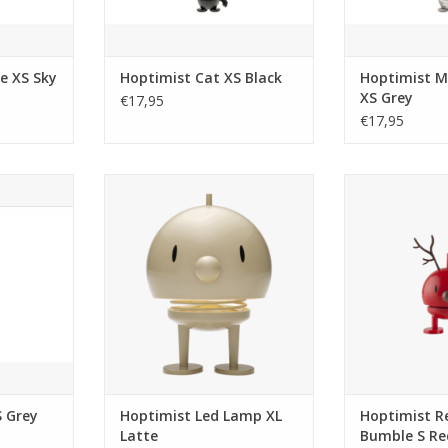
klein detail
iedereen die van katten houdt.
Een heerlijk c
Zelfs de echte kat i
iedereen di
NKELWAGEN
TOEVOEGEN AAN WINKELWAGEN
TOEVOEGEN AA
e XS Sky
Hoptimist Cat XS Black
Hoptimist M
XS Grey
€17,95
€17,95
bsoluut
Laat de prachtige Hoptimist LED-
Kerstma
. Deze
lamp de kamer vullen met licht,
Kerstmanbaarde
nd heeft
kleur en gezelligheid, waar je
sneeuwpopp
otjes en die
hem ook neerzet. Of je hem nu
warmte en verwa
agrijnige
neerzet op je bureau, je favoriete
is het feesteli
 vrolijk op
hoekje of je nachtkastje, de lamp
glimlach, e
 aantikt.
brengt vreugde in huis - zonder
Hoptimisten zul
gedoe met kabels. Dankzij de
een glimlach ve
-idee voor
deze vrolijke fe
TOEVOEGEN AAN WINKELWAGEN
bbers d
TOEVOEGEN AA
NKELWAGEN
S Grey
Hoptimist Led Lamp XL
Hoptimist R
Latte
Bumble S Re