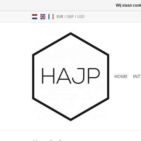
Wij slaan coo
EUR
/
GBP
/
USD
HOME
INT