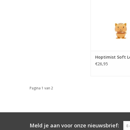
zegt alles – dit is iem
is en altijd in is voor
Soft Leopard is niet g
verlegen – gewoon e
vriendje dat dol is 
en dagelijkse aai
TOEVOEGEN AAN WI
Hoptimist Soft 
€26,95
Pagina 1 van 2
Meld je aan voor onze nieuwsbrief: