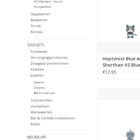
Schilderijen / kunst
deze Hoptimist-kat ui
Huisparfum
een grijsblauwe 
Slaapkamer
Badkamer
Een heerlijk cadeau
Terras
iedereen die van kat
Bureau
Zelfs de echte kat in 
waarsc
GADGETS
Fotokader
TOEVOEGEN AAN WI
Verzorgingsproducten
Hoptimist Blue 
Draagtas/ portemonee
Shorthair XS Blu
Klokken
€17,95
Juwelen
Gemini
Didyma
Maak kennis met M
BeChristensen
kleinste Hoptimis
Zonnebrillen
Uurwerken
Hij is piepklein. Hij is
Wenskaarten
met zijn kleine bew
Bar & Cocktail toebehoren
vrolijke uitdrukking v
Audio
ieders hart. Mini is h
cadeau met een 
MEUBILAIR