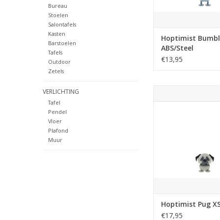
betekenis, of een lief 
Bureau
op je
Stoelen
Salontafels
TOEVOEGEN AAN WI
Kasten
Hoptimist Bumbl
Barstoelen
ABS/Steel
Tafels
€13,95
Outdoor
Zetels
Klein, rond en a
VERLICHTING
onweerstaanbaar
Tafel
Hoptimist-mopsho
Pendel
slappe oren, korte po
Vloer
klassieke, ietwat ch
Plafond
uitdrukking. Hij veert
Muur
als je hem zachtjes
Een heerlijk cadeau
alle hondenliefhe
TOEVOEGEN AAN WI
Hoptimist Pug X
€17,95