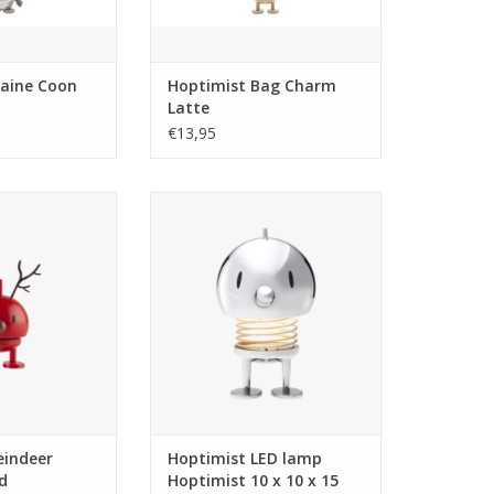
adeau-idee voor
TOEVOEGEN AAN WINKELWAGEN
e van katten
N WINKELWAGEN
aine Coon
Hoptimist Bag Charm
Latte
€13,95
nmutsen,
Laat de prachtige Hoptimist LED-
n, rendieren en
lamp de kamer vullen met licht,
en. Vreugde,
kleur en gezelligheid, waar je
chting. Kerstmis
hem ook neerzet. Of je hem nu
jke feest van de
neerzet op je bureau, je favoriete
n onze kerst-
hoekje of je nachtkastje, de lamp
len ongetwijfeld
brengt vreugde in huis - zonder
rspreiden tijdens
gedoe met kabels. Dankzij de
estdagen. Ze zijn
TOEVOEGEN AAN WINKELWAGEN
N WINKELWAGEN
eindeer
Hoptimist LED lamp
d
Hoptimist 10 x 10 x 15