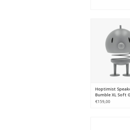
Nu verrukken de v
Hoptimisten niet all
en de ziel, maar ook 
de kleurrijke dr
Hoptimist-speaker omr
met alles waar u g
luistert. De speake
vreugde in huis, of
neerzet op uw b
TOEVOEGEN AAN WI
Hoptimist Speak
Bumble XL Soft 
€159,00
Soft Leopard is dol
vibes. Het hartje op 