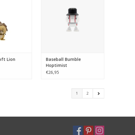
et. Majestueus als
een geweldige homerun. Hij is
j daar met zijn
een kleine nieuwe teamgenoot
 manen, die een
die je eraan herinnert dat het niet
 sfeer uitstralen.
alleen gaat om het bereiken van
iet om indruk te
de honken, maar ook om het
stuitert omdat
genieten van elk moment
onderweg. Een leuk
N WINKELWAGEN
TOEVOEGEN AAN WINKELWAGEN
ft Lion
Baseball Bumble
Hoptimist
€26,95
1
2