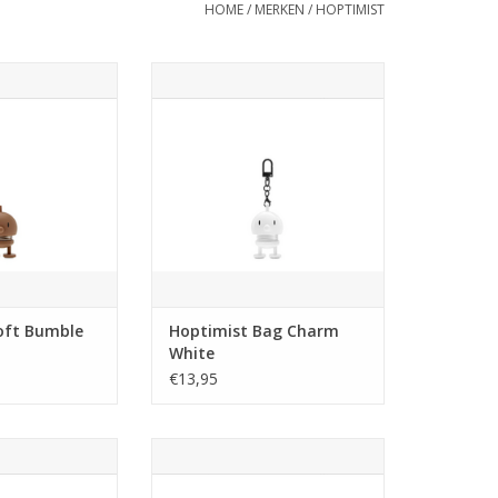
HOME
/
MERKEN
/
HOPTIMIST
met Mini – de
Deze kleine tashanger tovert een
ptimist ooit.
glimlach op je gezicht met zijn
speelse, kleurrijke uiterlijk en
Hij is schattig. En
fleurt je tas op. Dankzij het kleine
e bewegingen en
haakje kun je hem gemakkelijk
king verovert hij
aan een rits, handvat of waar je
i is het perfecte
maar wilt bevestigen. Klik hem
 een diepere
vast en laat hem de hele d
 lief klein detail
TOEVOEGEN AAN WINKELWAGEN
 je
N WINKELWAGEN
oft Bumble
Hoptimist Bag Charm
White
€13,95
l stippen. Deze
Deze kleine tashanger tovert een
ptimist trekt de
glimlach op je gezicht met zijn
 zijn gevlekte
speelse, kleurrijke uiterlijk en