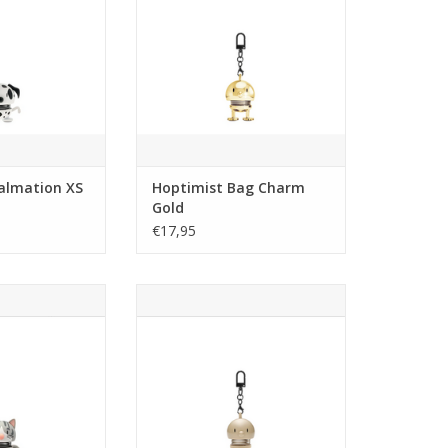
lijke huppeltjes.
fleurt je tas op. Dankzij het kleine
 een opkikker.
haakje kun je hem gemakkelijk
aan een rits, handvat of waar je
adeau-idee voor
maar wilt bevestigen. Klik hem
iefhebbers die
vast en laat hem de hele d
 de geweldige
TOEVOEGEN AAN WINKELWAGEN
ie een hond
N WINKELWAGEN
almation XS
Hoptimist Bag Charm
Gold
€17,95
 en kalm. Deze
Deze kleine tashanger tovert een
s geïnspireerd op
glimlach op je gezicht met zijn
 Maine Coon. Hij
speelse, kleurrijke uiterlijk en
riendelijk bij. En
fleurt je tas op. Dankzij het kleine
e met een klein
haakje kun je hem gemakkelijk
ls je hem wat
aan een rits, handvat of waar je
t geeft.
maar wilt bevestigen. Klik hem
vast en laat hem de hele d