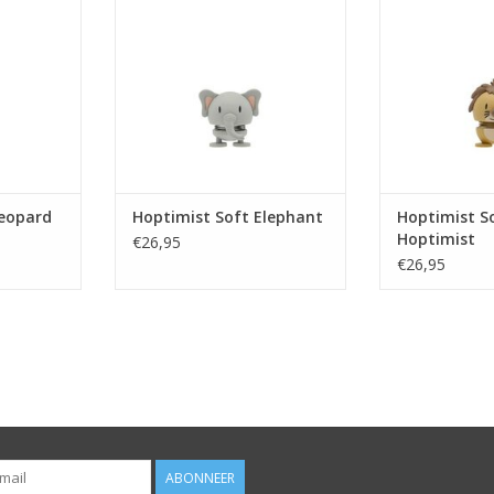
and die lief
doet het elke dag – gewoon voor
fantastisch uitzi
 een grapje.
de lol en zonder iets omver te
altijd zit hi
evaarlijk of
stoten. Hij zegt niet veel, maar hij
indrukwekkende
en vrolijk
luistert met zijn grote oren naar
koninklijke goede
op aandacht
alles en zijn schattige slurf wijst
Hij stuitert n
tjes ov
altijd in de richting va
maken – hij 
NKELWAGEN
TOEVOEGEN AAN WINKELWAGEN
TOEVOEGEN AA
Leopard
Hoptimist Soft Elephant
Hoptimist So
Hoptimist
€26,95
€26,95
ABONNEER