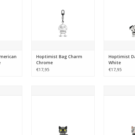
tgevoerd in
fleurt je tas op. Dankzij het kleine
uiterlijk en vro
kleur.
haakje kun je hem gemakkelijk
Gegarandeerd
aan een rits, handvat of waar je
-idee voor
maar wilt bevestigen. Klik hem
Een heerlijk c
ten houdt.
vast en laat hem de hele d
alle hondenl
huis zal het
genieten van
TOEVOEGEN AAN WINKELWAGEN
stemming d
NKELWAGEN
TOEVOEGEN AA
American
Hoptimist Bag Charm
Hoptimist D
e
Chrome
White
€17,95
€17,95
ini – de
Zwart als de nacht. Deze zwarte
Zelfverzekerd
t ooit.
Hoptimist-kat brengt geen
Hoptimist-kat i
ongeluk – integendeel. Hij brengt
de majestueuze
 schattig. En
vreugde en kleine sprongetjes
staat er gewoon v
egingen en
die het dagelijks leven een beetje
hij beloont j
erovert hij
leuker maken.
sprongetje a
et perfecte
aandach
diepere
Een heerlijk cadeau-idee voor