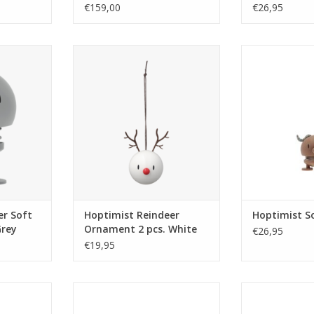
€159,00
€26,95
rolijke
Kerstmanmutsen,
Soft Buffalo is
een het oog
Kerstmanbaarden, rendieren en
met een neusje 
het oor. Met
sneeuwpoppen. Vreugde,
Hij is een ec
aadloze
warmte en verwachting. Kerstmis
gedijt het best
ingt u zich
is het feestelijke feest van de
bij voorkeur mi
raag naar
glimlach, en onze kerst-
op de plank,
r brengt
Hoptimisten zullen ongetwijfeld
gewoon waar d
 u hem nu
een glimlach verspreiden tijdens
opkikkertje no
ureau,
deze vrolijke feestdagen. Ze zijn
Buffa
NKELWAGEN
TOEVOEGEN AAN WINKELWAGEN
TOEVOEGEN AA
er Soft
Hoptimist Reindeer
Hoptimist So
Grey
Ornament 2 pcs. White
€26,95
€19,95
 op goede
Ze zeggen dat olifanten niet
Zachte Leeuw is
zijn neusje
kunnen springen. Zachte Olifant
goede vibes. Hi