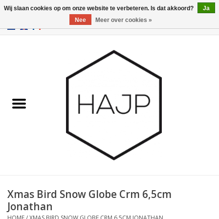
Wij slaan cookies op om onze website te verbeteren. Is dat akkoord?
Ja
Nee
Meer over cookies »
EUR
/
GBP
/
USD
0 Artikelen - €0,00
Home
Interieurinrichting
Gadgets
Meubilair
Verlichting
Cadeaubonnen
Xmas Bird Snow Globe Crm 6,5cm
Jonathan
Merken
HOME
/
XMAS BIRD SNOW GLOBE CRM 6,5CM JONATHAN