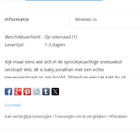
Informatie
Reviews
(0)
Beschikbaarheid:
Op voorraad
(1)
Levertijd:
1-3 dagen
Kijk maar eens wie zich in de sprookjesachtige sneeuwbol
verstopt! Wel, dit is baby Jonathan met een echte
nieuwjaarshoed op zijn hoofd. Zittend op een tak kijkt hij uit
naar de wintervieringen en de wonderen die daarmee gepaard
gaan. Twijfel niet, ze zullen heel snel beginnen, zeker voor het
kuiken - hiervoor hoef je alleen maar de glazen sneeuwbol een
Goodwill
beetje te schudden en de miniatuur sneeuwvlokken te
bewonderen die langzaam en sierlijk naar beneden vallen.
Aan verlanglijst toevoegen
/
Toevoegen om te vergelijken
/
Afdrukken
Specificaties:
Afmeting: 6,5 cm.