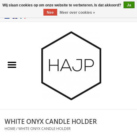
Wij slaan cookies op om onze website te verbeteren. Is dat akkoord?
Ja
Nee
Meer over cookies »
EUR
/
GBP
/
USD
0 Artikelen - €0,00
Home
Interieurinrichting
Gadgets
Meubilair
Verlichting
Cadeaubonnen
WHITE ONYX CANDLE HOLDER
HOME
/
WHITE ONYX CANDLE HOLDER
Merken