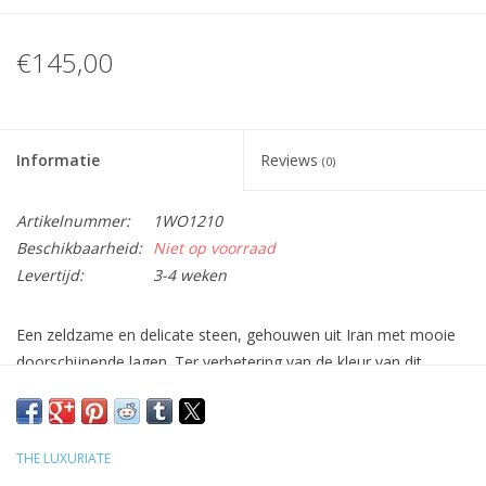
€145,00
Informatie
Reviews
(0)
Artikelnummer:
1WO1210
Beschikbaarheid:
Niet op voorraad
Levertijd:
3-4 weken
Een zeldzame en delicate steen, gehouwen uit Iran met mooie
doorschijnende lagen. Ter verbetering van de kleur van dit
vaartuig paar met een eventuele translucente kaars invoegen.
(Let op: deze steen kan bevatten sommige natuurlijke
markeringen van goud en soms zwarte kleuring) Een
THE LUXURIATE
afzonderlijk object gesneden zorgvuldig met het gebruik van