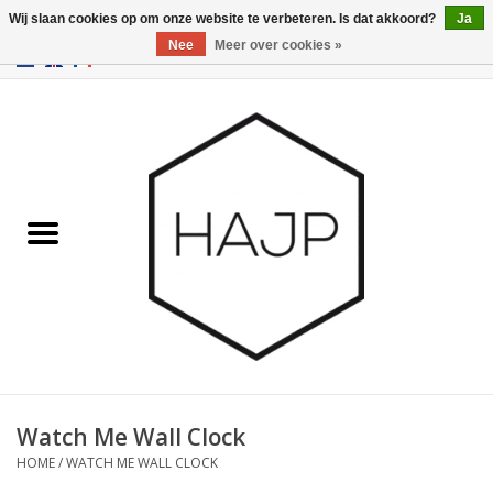
Wij slaan cookies op om onze website te verbeteren. Is dat akkoord?
Ja
Nee
Meer over cookies »
EUR
/
GBP
/
USD
0 Artikelen - €0,00
Home
Interieurinrichting
Gadgets
Meubilair
Verlichting
Cadeaubonnen
Watch Me Wall Clock
HOME
/
WATCH ME WALL CLOCK
Merken