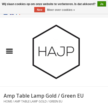
Wij slaan cookies op om onze website te verbeteren. Is dat akkoord?
Ja
Nee
Meer over cookies »
EUR
/
GBP
/
USD
0 Artikelen - €0,00
Home
Interieurinrichting
Gadgets
Meubilair
Verlichting
Cadeaubonnen
Amp Table Lamp Gold / Green EU
HOME
/
AMP TABLE LAMP GOLD / GREEN EU
Merken