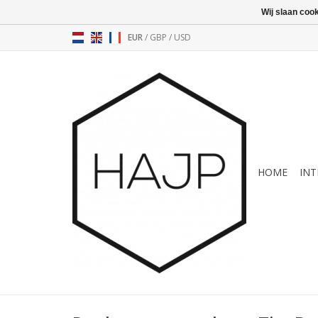
Wij slaan coo
EUR
/
GBP
/
USD
HOME
INT