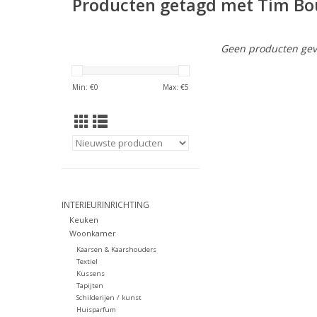
Producten getagd met Tim Bo
Geen producten gev
Min: €
0
Max: €
5
INTERIEURINRICHTING
Keuken
Woonkamer
Kaarsen & Kaarshouders
Textiel
Kussens
Tapijten
Schilderijen / kunst
Huisparfum