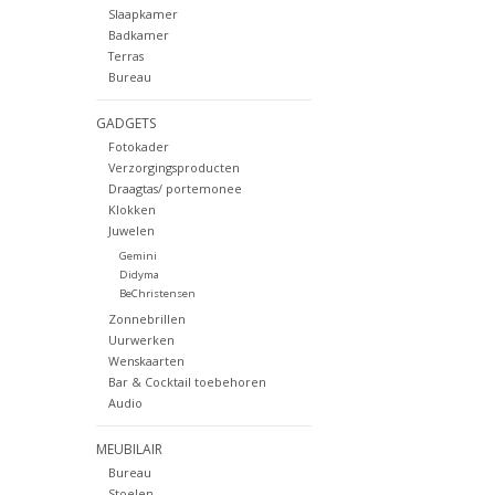
Slaapkamer
Badkamer
Terras
Bureau
GADGETS
Fotokader
Verzorgingsproducten
Draagtas/ portemonee
Klokken
Juwelen
Gemini
Didyma
BeChristensen
Zonnebrillen
Uurwerken
Wenskaarten
Bar & Cocktail toebehoren
Audio
MEUBILAIR
Bureau
Stoelen