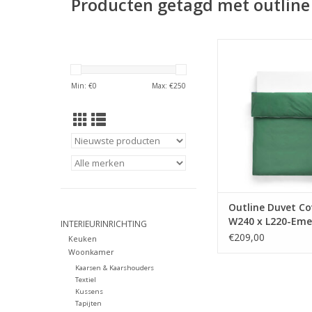
Producten getagd met outline
Het Outline dekbedo
gemaakt van biologi
met een hoog aant
Min: €
0
Max: €
250
voor een zijdezacht
gevoel en biedt uitz
comfort en zachtheid,
zorgvuldig samen
kleuren en ele
contrasterende rande
TOEVOEGEN AAN WI
Outline Duvet Co
W240 x L220-Eme
INTERIEURINRICHTING
green Outline Du
€209,00
Keuken
Cover-W240 x L22
Woonkamer
Emerald green
Kaarsen & Kaarshouders
Textiel
Kussens
Tapijten