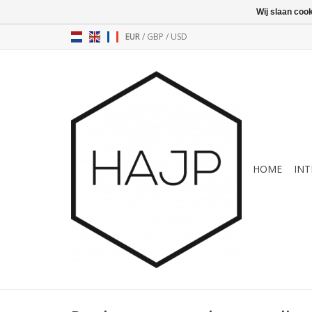
Wij slaan coo
EUR
/
GBP
/
USD
HOME
INT