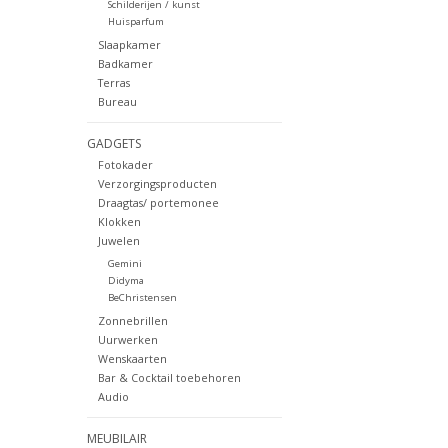
Schilderijen / kunst
Huisparfum
Slaapkamer
Badkamer
Terras
Bureau
GADGETS
Fotokader
Verzorgingsproducten
Draagtas/ portemonee
Klokken
Juwelen
Gemini
Didyma
BeChristensen
Zonnebrillen
Uurwerken
Wenskaarten
Bar & Cocktail toebehoren
Audio
MEUBILAIR