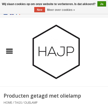
Wij slaan cookies op om onze website te verbeteren. Is dat akkoord?
Ja
Nee
Meer over cookies »
EUR
/
GBP
/
USD
0 Artikelen - €0,00
Home
Interieurinrichting
Gadgets
Meubilair
Verlichting
Cadeaubonnen
Producten getagd met olielamp
HOME
/
TAGS
/
OLIELAMP
Merken