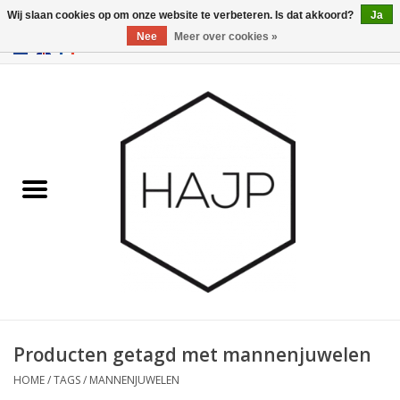
Wij slaan cookies op om onze website te verbeteren. Is dat akkoord?
Ja
Nee
Meer over cookies »
EUR
/
GBP
/
USD
0 Artikelen - €0,00
Home
Interieurinrichting
Gadgets
Meubilair
Verlichting
Cadeaubonnen
Producten getagd met mannenjuwelen
HOME
/
TAGS
/
MANNENJUWELEN
Merken