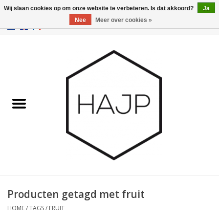
Wij slaan cookies op om onze website te verbeteren. Is dat akkoord?
Ja
Nee
Meer over cookies »
EUR
/
GBP
/
USD
0 Artikelen - €0,00
Home
Interieurinrichting
Gadgets
Meubilair
Verlichting
Cadeaubonnen
Producten getagd met fruit
HOME
/
TAGS
/
FRUIT
Merken