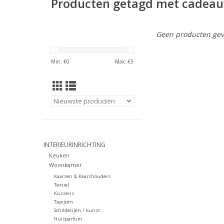
Producten getagd met cadeau
Geen producten gev
Min: €
0
Max: €
5
INTERIEURINRICHTING
Keuken
Woonkamer
Kaarsen & Kaarshouders
Textiel
Kussens
Tapijten
Schilderijen / kunst
Huisparfum