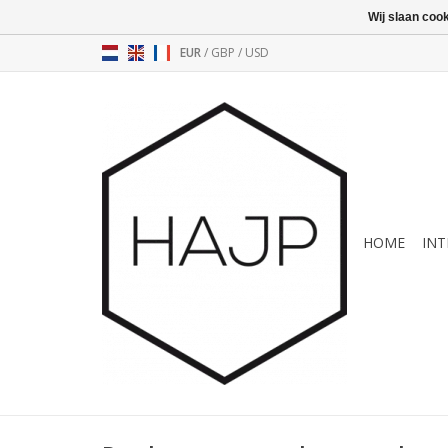
Wij slaan coo
EUR
/
GBP
/
USD
HOME
INT