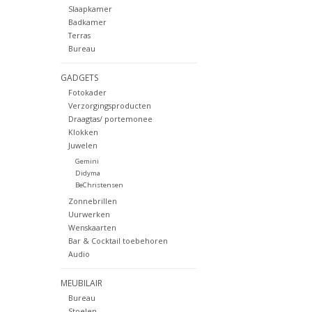
Slaapkamer
Badkamer
Terras
Bureau
GADGETS
Fotokader
Verzorgingsproducten
Draagtas/ portemonee
Klokken
Juwelen
Gemini
Didyma
BeChristensen
Zonnebrillen
Uurwerken
Wenskaarten
Bar & Cocktail toebehoren
Audio
MEUBILAIR
Bureau
Stoelen