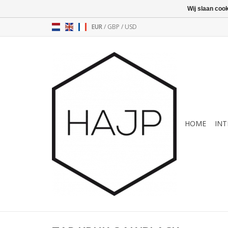
Wij slaan coo
EUR
/
GBP
/
USD
HOME
INT