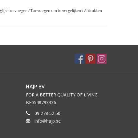
glijst toevoegen
/
Toevoegen om te vergelijken
/
Afdrukken
HAJP BV
FOR A BETTER QUALITY OF LIVING
BE0548793336
09 278 52 50
info@hajp.be