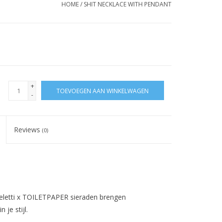
HOME
/
SHIT NECKLACE WITH PENDANT
+
TOEVOEGEN AAN WINKELWAGEN
-
Reviews
(0)
 Seletti x TOILETPAPER sieraden brengen
 je stijl.