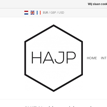
Wij slaan coo
EUR
/
GBP
/
USD
HOME
INT