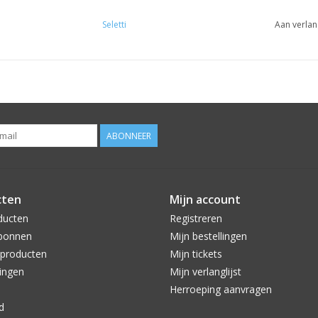
Seletti
Aan verlan
ABONNEER
cten
Mijn account
ducten
Registreren
bonnen
Mijn bestellingen
producten
Mijn tickets
ingen
Mijn verlanglijst
Herroeping aanvragen
d