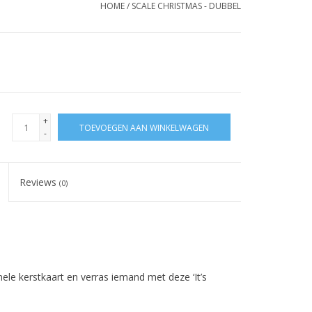
HOME
/
SCALE CHRISTMAS - DUBBEL
+
TOEVOEGEN AAN WINKELWAGEN
-
Reviews
(0)
inele kerstkaart en verras iemand met deze ‘It’s