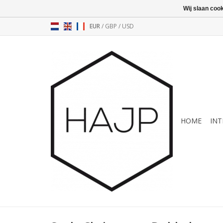
Wij slaan coo
EUR
/
GBP
/
USD
HOME
INT