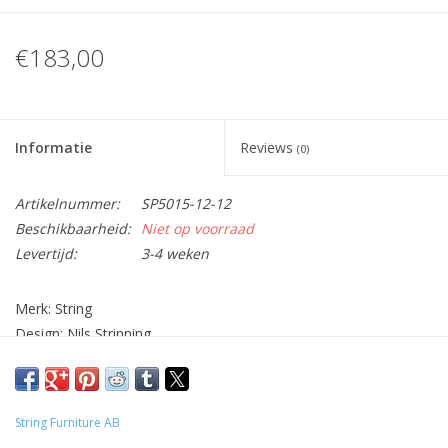
€183,00
Informatie
Reviews
(0)
Artikelnummer:
SP5015-12-12
Beschikbaarheid:
Niet op voorraad
Levertijd:
3-4 weken
Merk: String
Design: Nils Strinning
Materiaal: gelakt staal/ MDF
Afmetingen: (b) 60 x (d) 15 x (h) 51,5 cm.
Opmerkingen: pakket met 2 zijwanden en 3 legplanken
String Furniture AB
Kleur: legplanken: wit / zijwanden: wit