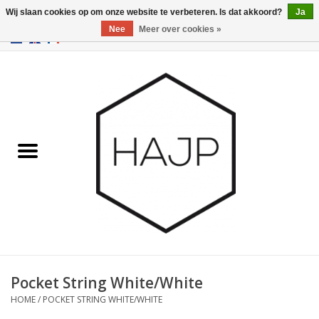
Wij slaan cookies op om onze website te verbeteren. Is dat akkoord?
Ja
Nee
Meer over cookies »
EUR
/
GBP
/
USD
0 Artikelen - €0,00
Home
Interieurinrichting
Gadgets
Meubilair
Verlichting
Cadeaubonnen
Pocket String White/White
HOME
/
POCKET STRING WHITE/WHITE
Merken