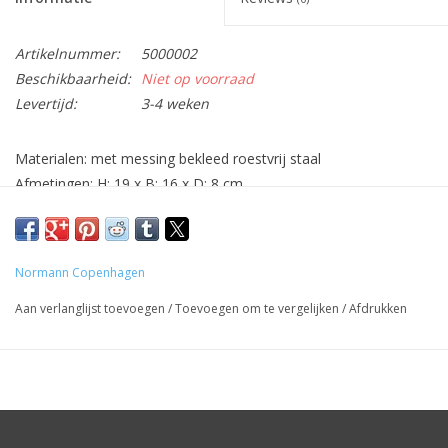
Artikelnummer:
5000002
Beschikbaarheid:
Niet op voorraad
Levertijd:
3-4 weken
Materialen: met messing bekleed roestvrij staal
Afmetingen: H: 19 x B: 16 x D: 8 cm
0,6 kg
Productinformatie:
Gemaakt van met messing beklede roestvrijstalen stokken en
Normann Copenhagen
ballen die aan elkaar zijn gelast.
Aan verlanglijst toevoegen
/
Toevoegen om te vergelijken
/
Afdrukken