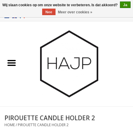
Wij slaan cookies op om onze website te verbeteren. Is dat akkoord?
Ja
Nee
Meer over cookies »
EUR
/
GBP
/
USD
0 Artikelen - €0,00
Home
Interieurinrichting
Gadgets
Meubilair
Verlichting
Cadeaubonnen
PIROUETTE CANDLE HOLDER 2
HOME
/
PIROUETTE CANDLE HOLDER 2
Merken