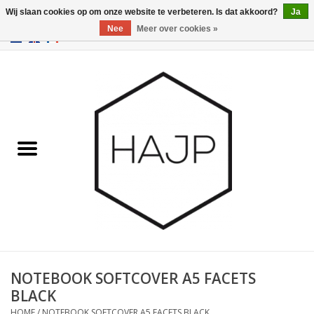
Wij slaan cookies op om onze website te verbeteren. Is dat akkoord?
Ja
Nee
Meer over cookies »
EUR
/
GBP
/
USD
0 Artikelen - €0,00
Home
Interieurinrichting
Gadgets
Meubilair
Verlichting
Cadeaubonnen
NOTEBOOK SOFTCOVER A5 FACETS
BLACK
Merken
HOME
/
NOTEBOOK SOFTCOVER A5 FACETS BLACK