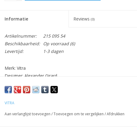
Informatie
Reviews
(0)
Artikelnummer:
215 095 54
Beschikbaarheid:
Op voorraad
(6)
Levertijd:
1-3 dagen
Merk: Vitra
Designer: Alexander Girard
Mat: gezeefdrukt patroon over de hele oppervlakte, blanco
pagina’s
Afm: 14,8 x 21cm
VITRA
Aan verlanglijst toevoegen
/
Toevoegen om te vergelijken
/
Afdrukken