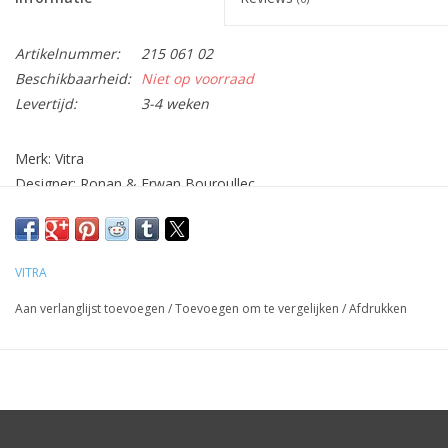
Artikelnummer:
215 061 02
Beschikbaarheid:
Niet op voorraad
Levertijd:
3-4 weken
Merk: Vitra
Designer: Ronan & Erwan Bouroullec
Mat: Schaal: ASA Kunststof, oppervlak in hoogglans
Wandhouder: Polyamide
Afm: H8,8x B14,8 x L35,2cm
VITRA
Aan verlanglijst toevoegen
/
Toevoegen om te vergelijken
/
Afdrukken