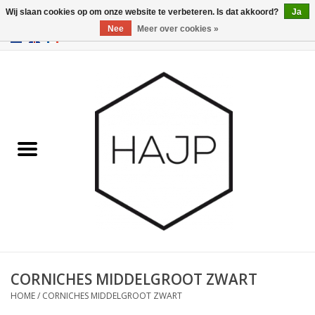
Wij slaan cookies op om onze website te verbeteren. Is dat akkoord?
Ja
Nee
Meer over cookies »
EUR
/
GBP
/
USD
0 Artikelen - €0,00
Home
Interieurinrichting
Gadgets
Meubilair
Verlichting
Cadeaubonnen
CORNICHES MIDDELGROOT ZWART
HOME
/
CORNICHES MIDDELGROOT ZWART
Merken