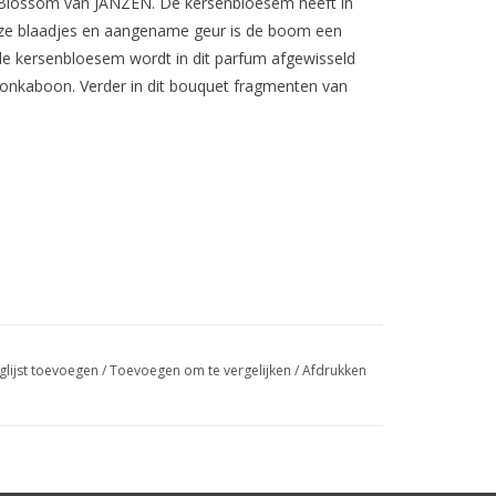
ry Blossom van JANZEN. De kersenbloesem heeft in
troze blaadjes en aangename geur is de boom een
 de kersenbloesem wordt in dit parfum afgewisseld
e tonkaboon. Verder in dit bouquet fragmenten van
glijst toevoegen
/
Toevoegen om te vergelijken
/
Afdrukken