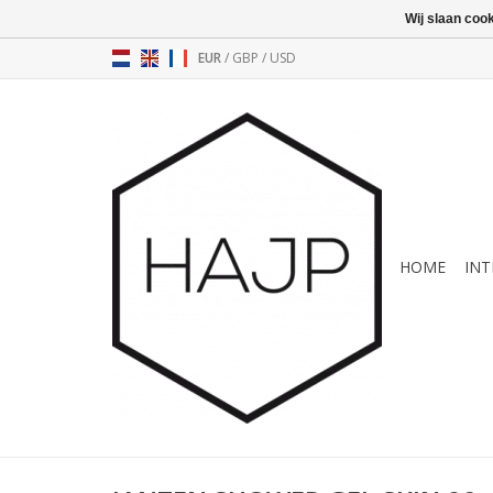
Wij slaan coo
EUR
/
GBP
/
USD
HOME
INT