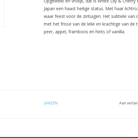
Opgewekt en vrolijk, dat is White Lily & Cher
Japan een haast heilige status. Met haar lich
waar feest voor de zintuigen. Het subtiele van
met het frisse van de lelie en krachtige van d
peer, appel, framboos en hints of vanilla.
JANZEN
Aan verlan