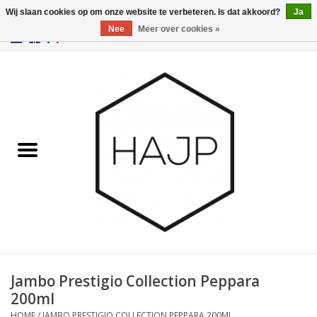
Wij slaan cookies op om onze website te verbeteren. Is dat akkoord?
Ja
Nee
Meer over cookies »
EUR
/
GBP
/
USD
0 Artikelen - €0,00
Home
Interieurinrichting
Gadgets
Meubilair
Verlichting
Cadeaubonnen
Jambo Prestigio Collection Peppara
200ml
Merken
HOME
/
JAMBO PRESTIGIO COLLECTION PEPPARA 200ML