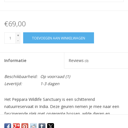
€69,00
+
TOEVOEGEN AAN WINKELWAGEN
-
Informatie
Reviews
(0)
Beschikbaarheid:
Op voorraad
(1)
Levertijd:
1-3 dagen
Het Peppara Wildlife Sanctuary is een schitterend
natuurreservaat in India. Deze geuren nemen je mee naar een
fascinerende plek met ongerepte bossen, wilde dieren en
adembenemende panorama’s.