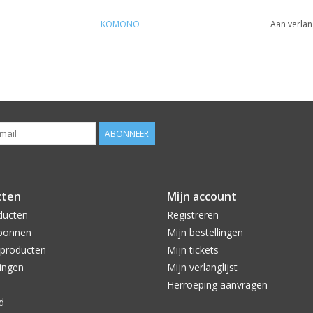
KOMONO
Aan verlan
ABONNEER
cten
Mijn account
ducten
Registreren
bonnen
Mijn bestellingen
producten
Mijn tickets
ingen
Mijn verlanglijst
Herroeping aanvragen
d