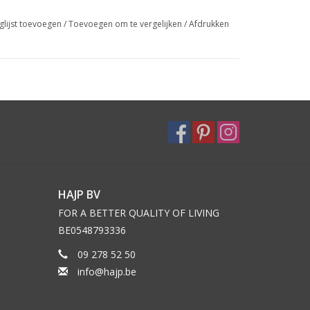
glijst toevoegen
/
Toevoegen om te vergelijken
/
Afdrukken
HAJP BV
FOR A BETTER QUALITY OF LIVING
BE0548793336
09 278 52 50
info@hajp.be