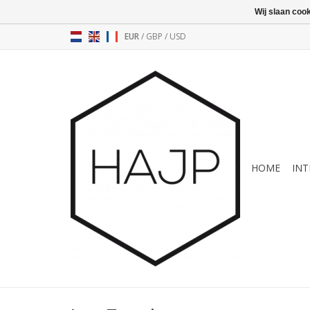
Wij slaan coo
EUR
/
GBP
/
USD
HOME
INT