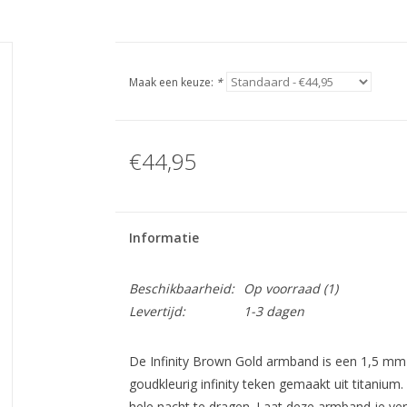
Maak een keuze:
*
€44,95
Informatie
Beschikbaarheid:
Op voorraad
(1)
Levertijd:
1-3 dagen
De Infinity Brown Gold armband is een 1,5 mm
goudkleurig infinity teken gemaakt uit titani
hele nacht te dragen. Laat deze armband je ver