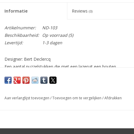
Informatie
Reviews
(0)
Artikelnummer:
ND-103
Beschikbaarheid:
Op voorraad
(5)
Levertijd:
1-3 dagen
Designer: Bert Declercq
Een aantal puzzelstukken die met een lazeruit een houten
fineerplaat zijn gesneden. Het assembleren van de figuur zorgt
bij de ontvanger voor een grote betrokkenheid en geeft het
object een speelse, interactieve dimensie.
Ontwerp: Lama
Aan verlanglijst toevoegen
/
Toevoegen om te vergelijken
/
Afdrukken
Afmetingen: H32cm