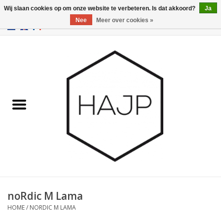
Wij slaan cookies op om onze website te verbeteren. Is dat akkoord?
Ja
Nee
Meer over cookies »
EUR
/
GBP
/
USD
0 Artikelen - €0,00
Home
Interieurinrichting
Gadgets
Meubilair
Verlichting
Cadeaubonnen
noRdic M Lama
HOME
/
NORDIC M LAMA
Merken