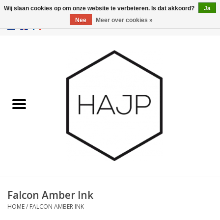
Wij slaan cookies op om onze website te verbeteren. Is dat akkoord?
Ja
Nee
Meer over cookies »
EUR
/
GBP
/
USD
0 Artikelen - €0,00
Home
Interieurinrichting
Gadgets
Meubilair
Verlichting
Cadeaubonnen
Falcon Amber Ink
HOME
/
FALCON AMBER INK
Merken