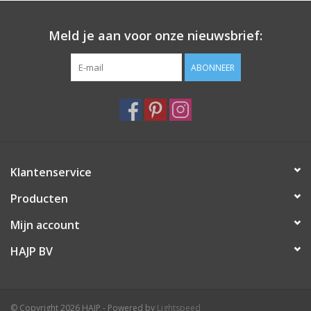
Stijlnaam: Falcon
Categorie: Zonnebrillen - Originals
Meld je aan voor onze nieuwsbrief:
Lensbreedte: 55
Breedte neusbrug: 17
ABONNEER
Lengte pootjes: 145
Klantenservice
Producten
Mijn account
HAJP BV
© Copyright 2026 HAJP - Powered by
Lightspeed