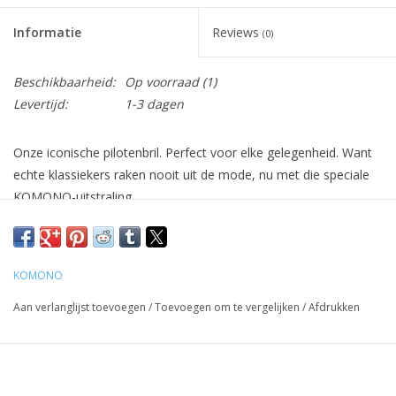
Informatie
Reviews
(0)
Beschikbaarheid:
Op voorraad
(1)
Levertijd:
1-3 dagen
Onze iconische pilotenbril. Perfect voor elke gelegenheid. Want
echte klassiekers raken nooit uit de mode, nu met die speciale
KOMONO-uitstraling.
Geslacht: Unisex
Lenscategorie: 3
Lenstype: pc
KOMONO
Materiaal montuur: BIO NYLON
Aan verlanglijst toevoegen
/
Toevoegen om te vergelijken
/
Afdrukken
Lenskleur: Blauw
Vorm: Vierkant
Duurzaamheid: JA
UV-bescherming: UV400