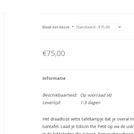
Maak een keuze:
*
€75,00
Informatie
Beschikbaarheid:
Op voorraad
(4)
Levertijd:
1-3 dagen
Het draadloze witte tafellampje dat je overal 
tuintafel. Laad je Edison the Petit op via de usb
in de lichtsterkte die jij kiest. Eenvoudig scho