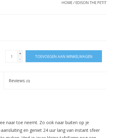
HOME
/
EDISON THE PETIT
+
TOEVOEGEN AAN WINKELWAGEN
-
Reviews
(0)
mee naar toe neemt. Zo ook naar buiten op je
-aansluiting en geniet 24 uur lang van instant sfeer
on te maken. Vind je jouw kleine tafellamp nog een