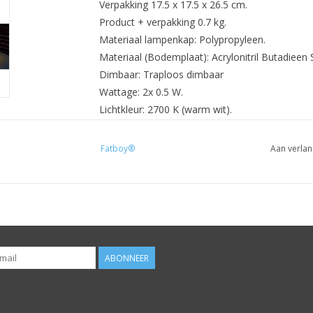
Verpakking 17.5 x 17.5 x 26.5 cm.
Product + verpakking 0.7 kg.
Materiaal lampenkap: Polypropyleen.
Materiaal (Bodemplaat): Acrylonitril Butadieen 
Dimbaar: Traploos dimbaar
Wattage: 2x 0.5 W.
Lichtkleur: 2700 K (warm wit).
Lichtopbrengst (Lumen): 58.
Batterij type: Li-Polymer 1600 mAh.
Fatboy®
Aan verlan
Oplaadbare batterij: Ja.
Volt: 3.7 V.
Lichtbron: LED
Oplaadtijd (uur): ± 3.
IP: IP21
Branduren sterkste lichtstand: ± 8.
ABONNEER
Branduren laagste lichtstand: ± 24.
Lengte (oplaad)kabel: 1.5 m
Levensduur lamp (uren): 50.000