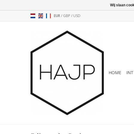
Wij slaan coo
EUR
/
GBP
/
USD
HOME
INT