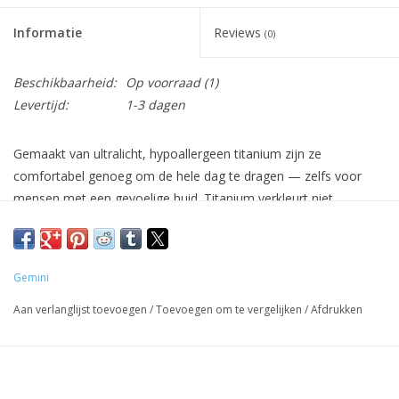
Informatie
Reviews
(0)
Beschikbaarheid:
Op voorraad
(1)
Levertijd:
1-3 dagen
Gemaakt van ultralicht, hypoallergeen titanium zijn ze
comfortabel genoeg om de hele dag te dragen — zelfs voor
mensen met een gevoelige huid. Titanium verkleurt niet,
veroorzaakt geen irritatie en is sterk genoeg om dagelijks
gebruik aan te kunnen zonder zijn glans te verliezen.
Deze Dexter-oorbellen gebruiken een kliksluiting, wat betekent
Gemini
dat je de oorbel voorzichtig klikt om hem te sluiten. Dit type
Aan verlanglijst toevoegen
/
Toevoegen om te vergelijken
/
Afdrukken
sluiting is veilig, comfortabel en perfect voor dagelijks gebruik.