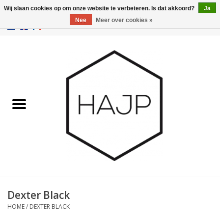
Wij slaan cookies op om onze website te verbeteren. Is dat akkoord?
Ja
Nee
Meer over cookies »
EUR
/
GBP
/
USD
0 Artikelen - €0,00
Home
Interieurinrichting
Gadgets
Meubilair
Verlichting
Cadeaubonnen
Dexter Black
HOME
/
DEXTER BLACK
Merken