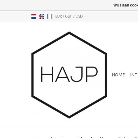
Wij slaan coo
EUR
/
GBP
/
USD
HOME
INT