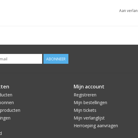
Aan verlan
ABONNEER
cten
Mijn account
ducten
Registreren
bonnen
Mijn bestellingen
producten
Mijn tickets
ingen
Mijn verlanglijst
Herroeping aanvragen
d