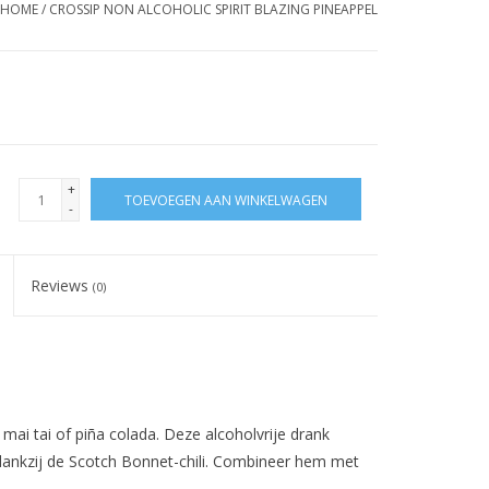
HOME
/
CROSSIP NON ALCOHOLIC SPIRIT BLAZING PINEAPPEL
+
TOEVOEGEN AAN WINKELWAGEN
-
Reviews
(0)
mai tai of piña colada. Deze alcoholvrije drank
 dankzij de Scotch Bonnet-chili. Combineer hem met