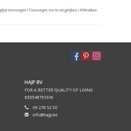
glijst toevoegen
/
Toevoegen om te vergelijken
/
Afdrukken
HAJP BV
FOR A BETTER QUALITY OF LIVING
BE0548793336
09 278 52 50
info@hajp.be