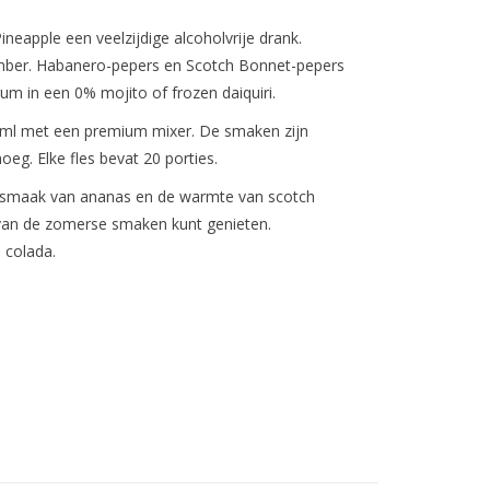
 Pineapple een veelzijdige alcoholvrije drank.
gember. Habanero-pepers en Scotch Bonnet-pepers
rum in een 0% mojito of frozen daiquiri.
 ml met een premium mixer. De smaken zijn
noeg. Elke fles bevat 20 porties.
 smaak van ananas en de warmte van scotch
 van de zomerse smaken kunt genieten.
 colada.