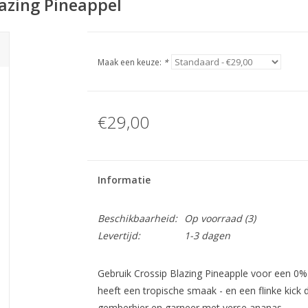
lazing Pineappel
Maak een keuze:
*
€29,00
Informatie
Beschikbaarheid:
Op voorraad
(3)
Levertijd:
1-3 dagen
Gebruik Crossip Blazing Pineapple voor een 0% 
heeft een tropische smaak - en een flinke kick
gemberbier en garneer met verse ananas.