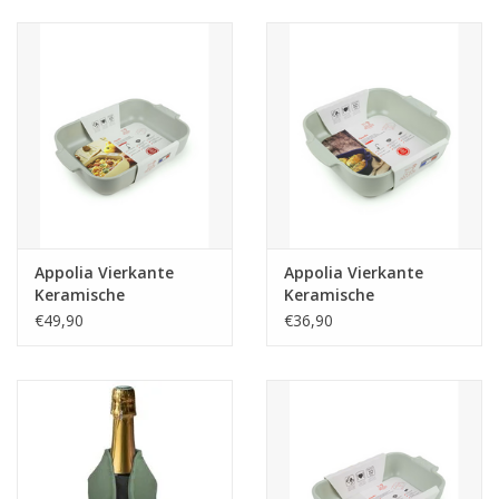
Appolia Vierkante
Appolia Vierkante
Keramische
Keramische
Ovenschaal Saliegroen
Ovenschaal Saliegroen
€49,90
€36,90
36cm
28cm