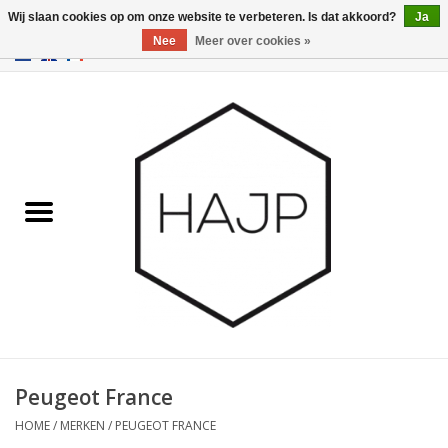
Wij slaan cookies op om onze website te verbeteren. Is dat akkoord?
Ja
Nee
Meer over cookies »
EUR
/
GBP
/
USD
0 Artikelen - €0,00
Home
Interieurinrichting
Gadgets
Meubilair
Verlichting
Cadeaubonnen
Peugeot France
HOME
/
MERKEN
/
PEUGEOT FRANCE
Merken