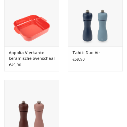
Appolia Vierkante
Tahiti Duo Air
keramische ovenschaal
€69,90
rood 36 cm
€49,90