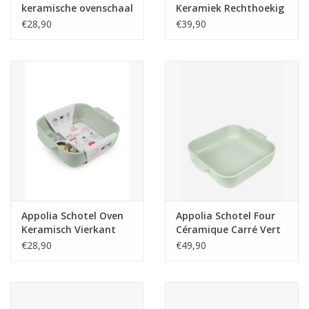
keramische ovenschaal
Keramiek Rechthoekig
ecru 21 cm
Saliegroen 32 cm -
€28,90
€39,90
12.5in
Appolia Schotel Oven
Appolia Schotel Four
Keramisch Vierkant
Céramique Carré Vert
Sagegroen 21 cm -
Sauge 36 cm - 14.25in
€28,90
€49,90
8.25in