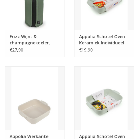
Frizz Wijn- &
Appolia Schotel Oven
champagnekoeler,
Keramiek Individueel
Saliegroen , 23 cm
Rechthoek Saliegroen
€27,90
€19,90
22 cm
Appolia Vierkante
Appolia Schotel Oven