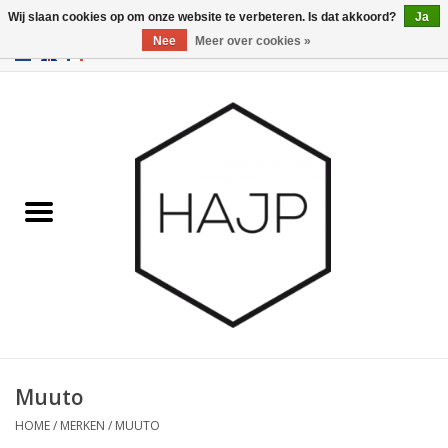
Wij slaan cookies op om onze website te verbeteren. Is dat akkoord?
Ja
Nee
Meer over cookies »
EUR
/
GBP
/
USD
0 Artikelen - €0,00
Home
Interieurinrichting
Gadgets
Meubilair
Verlichting
Cadeaubonnen
Muuto
HOME
/
MERKEN
/
MUUTO
Merken