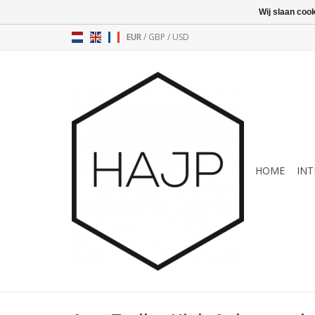
Wij slaan coo
EUR
/
GBP
/
USD
HOME
INT