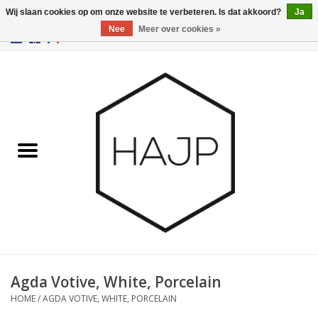
Wij slaan cookies op om onze website te verbeteren. Is dat akkoord?
Ja
Nee
Meer over cookies »
EUR
/
GBP
/
USD
0 Artikelen - €0,00
Home
Interieurinrichting
Gadgets
Meubilair
Verlichting
Cadeaubonnen
Agda Votive, White, Porcelain
HOME
/
AGDA VOTIVE, WHITE, PORCELAIN
Merken