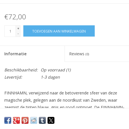
€72,00
+
TOEVOEGEN AAN WINKELWAGEN
-
Informatie
Reviews
(0)
Beschikbaarheid:
Op voorraad
(1)
Levertijd:
1-3 dagen
FINNHAMN, verwijzend naar de betoverende sfeer van deze
magische plek, gelegen aan de noordkust van Zweden, waar
zeemist de tinten blauw, grijs en rood ontmoet. De FINNHAMN-
sjaal weerspiegelt de moderne en gedurfde geest van deze
regio, zorgvuldig geweven in een wol die op subtiele wijze tinten
van lichtgrijsblauw en levendig rood combineert. De eigentijdse