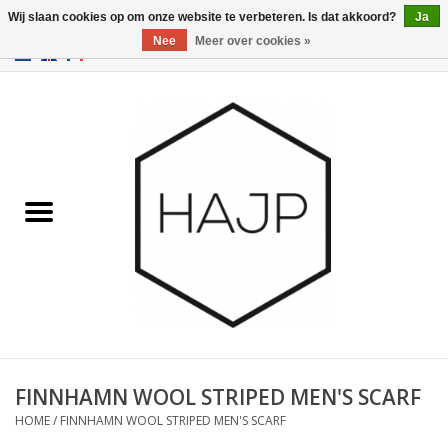
Wij slaan cookies op om onze website te verbeteren. Is dat akkoord?
Ja
Nee
Meer over cookies »
EUR
/
GBP
/
USD
0 Artikelen - €0,00
Home
Interieurinrichting
Gadgets
Meubilair
Verlichting
Cadeaubonnen
FINNHAMN WOOL STRIPED MEN'S SCARF
HOME
/
FINNHAMN WOOL STRIPED MEN'S SCARF
Merken