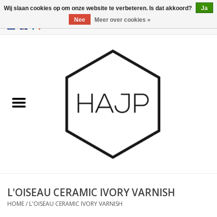
Wij slaan cookies op om onze website te verbeteren. Is dat akkoord?
Ja
Nee
Meer over cookies »
EUR
/
GBP
/
USD
0 Artikelen - €0,00
Home
Interieurinrichting
Gadgets
Meubilair
Verlichting
Cadeaubonnen
L'OISEAU CERAMIC IVORY VARNISH
HOME
/
L'OISEAU CERAMIC IVORY VARNISH
Merken